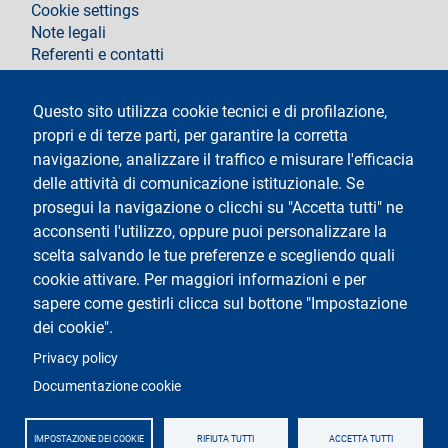
Cookie settings
Note legali
Referenti e contatti
Segui La Statale su
Questo sito utilizza cookie tecnici e di profilazione,
propri e di terze parti, per garantire la corretta
navigazione, analizzare il traffico e misurare l'efficacia
delle attività di comunicazione istituzionale. Se
prosegui la navigazione o clicchi su "Accetta tutti" ne
acconsenti l'utilizzo, oppure puoi personalizzare la
Testo
Università degli Studi di Milano
scelta salvando le tue preferenze e scegliendo quali
Via Festa del Perdono 7 - 20122 Milano
cookie attivare. Per maggiori informazioni e per
Tel.
+39 02 5032 5032
Posta elettronica certificata
sapere come gestirli clicca sul bottone "Impostazione
dei cookie".
Logo
Privacy policy
Documentazione cookie
IMPOSTAZIONE DEI COOKIE
RIFIUTA TUTTI
ACCETTA TUTTI