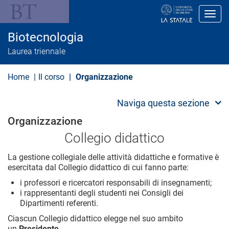
S
a
Toggl
l
t
Biotecnologia
a
a
Laurea triennale
l
c
o
Home
Il corso
Organizzazione
n
t
e
Naviga questa sezione
n
u
Organizzazione
t
o
Collegio didattico
p
r
La gestione collegiale delle attività didattiche e formative è
i
esercitata dal Collegio didattico di cui fanno parte:
n
c
i professori e ricercatori responsabili di insegnamenti;
i
i rappresentanti degli studenti nei Consigli dei
p
Dipartimenti referenti.
a
l
Ciascun Collegio didattico elegge nel suo ambito
e
un
Presidente
.