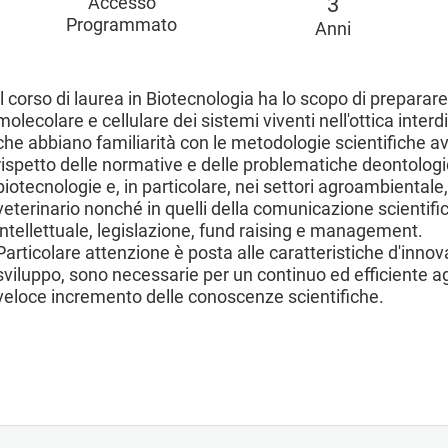
Accesso
3
Programmato
Anni
Il corso di laurea in Biotecnologia ha lo scopo di preparar
molecolare e cellulare dei sistemi viventi nell'ottica interd
che abbiano familiarità con le metodologie scientifiche av
rispetto delle normative e delle problematiche deontologic
biotecnologie e, in particolare, nei settori agroambientale
veterinario nonché in quelli della comunicazione scientifi
intellettuale, legislazione, fund raising e management.
Particolare attenzione è posta alle caratteristiche d'innova
sviluppo, sono necessarie per un continuo ed efficiente ag
veloce incremento delle conoscenze scientifiche.