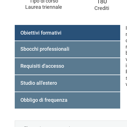
Tipo di corso
180
l
Laurea triennale
Crediti
e
Obiettivi formativi
Sbocchi professionali
Requisiti d'accesso
Studio all'estero
Obbligo di frequenza