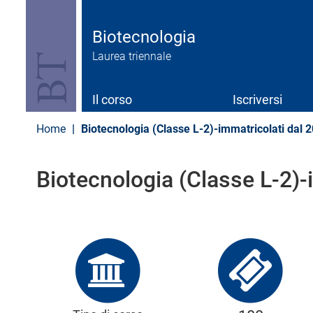
S
a
l
Biotecnologia
t
Laurea triennale
a
a
l
c
Il corso
Iscriversi
o
n
Home
Biotecnologia (Classe L-2)-immatricolati dal 
t
e
n
Biotecnologia (Classe L-2)
u
t
o
p
r
i
n
c
i
p
a